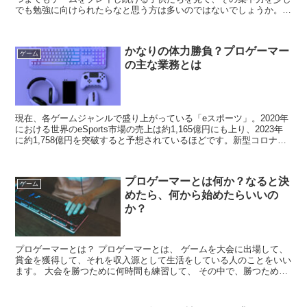
でも勉強に向けられたらなと思う方は多いのではないでしょうか。勉
強とゲームの違いは何なのか？なぜゲームは集中して続け...
かなりの体力勝負？プロゲーマー
ゲーム
の主な業務とは
現在、各ゲームジャンルで盛り上がっている「eスポーツ」。2020年
における世界のeSports市場の売上は約1,165億円にも上り、2023年
に約1,758億円を突破すると予想されているほどです。新型コロナウ
イルスの流行で従来のスポーツや...
プロゲーマーとは何か？なると決
ゲーム
めたら、何から始めたらいいの
か？
プロゲーマーとは？ プロゲーマーとは、 ゲームを大会に出場して、
賞金を獲得して、それを収入源として生活をしている人のことをいい
ます。 大会を勝つために何時間も練習して、 その中で、勝つために
どうしたいいのか、戦略な...