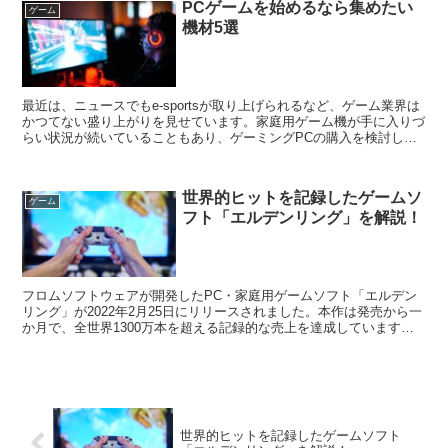
PCゲームを始めるなら集めたい
ゲーム
機材5選
最近は、ニュースでもe-sportsが取り上げられるなど、ゲーム業界は
かつてない盛り上がりを見せています。家庭用ゲーム機が手に入りづ
らい状況が続いていることもあり、ゲーミングPCの購入を検討して
いる方も多いのではないでしょうか。ゲーミング...
世界的ヒットを記録したゲームソ
ゲーム
フト「エルデンリング」を解説！
フロムソフトウェアが開発したPC・家庭用ゲームソフト「エルデン
リング」が2022年2月25日にリリースされました。本作は発売から一
か月で、全世界1300万本を超える記録的な売上を達成しています。
数百万本売れるタイトルは珍しくないですが、1...
世界的ヒットを記録したゲームソフト