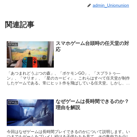
admin_Unionunion
関連記事
スマホゲーム台頭時の任天堂の対
ゲーム
応
「あつまれどうぶつの森」、「ポケモンGО」、「スプラトゥ―
ン」、「マリオ」、「星のカービィ」。これらはすべて任天堂が制作
したゲームである。常にヒット作を飛ばしている任天堂。しかし、そ
の任天堂も低迷した時期があった。それはスマホゲームが台頭...
なぜゲームは長時間できるのか？
ゲーム
理由を解説
今回はなぜゲームは長時間プレイできるのかについて説明します。い
つまでもゲームをプレイし続ける子供たちを見て、その集中力を少し