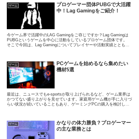
プロゲーマー団体PUBGで大活躍
ゲーム
中！Lag Gamingをご紹介！
今ゲーム界で活躍中のLAG Gamingをご存じですか？Lag Gamingは
PUBGというゲームを中心に活動をしているプロゲーム団体です。
そこで今回は、Lag Gamingについてプレイヤーや活動実績ととも
に、PUBGについてな...
PCゲームを始めるなら集めたい
ゲーム
機材5選
最近は、ニュースでもe-sportsが取り上げられるなど、ゲーム業界は
かつてない盛り上がりを見せています。家庭用ゲーム機が手に入りづ
らい状況が続いていることもあり、ゲーミングPCの購入を検討して
いる方も多いのではないでしょうか。ゲーミング...
かなりの体力勝負？プロゲーマー
ゲーム
の主な業務とは