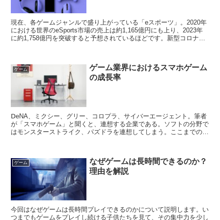
現在、各ゲームジャンルで盛り上がっている「eスポーツ」。2020年
における世界のeSports市場の売上は約1,165億円にも上り、2023年
に約1,758億円を突破すると予想されているほどです。新型コロナウ
イルスの流行で従来のスポーツや...
ゲーム業界におけるスマホゲーム
ゲーム
の成長率
ⅮeNA、ミクシー、グリー、コロプラ、サイバーエージェント。筆者
が「スマホゲーム」と聞くと、連想する企業である。ソフトの分野で
はモンスターストライク、パズドラを連想してしまう。ここまでの文
章を読まれた人の言いたいことは理解している。「それ...
なぜゲームは長時間できるのか？
ゲーム
理由を解説
今回はなぜゲームは長時間プレイできるのかについて説明します。い
つまでもゲームをプレイし続ける子供たちを見て、その集中力を少し